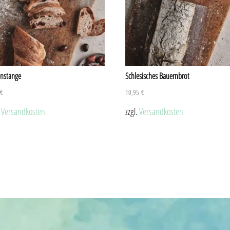
enstange
Schlesisches Bauernbrot
5
€
10,95
€
.
Versandkosten
zzgl.
Versandkosten