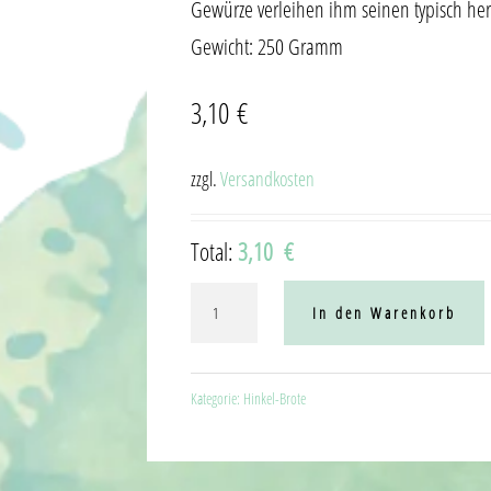
Gewürze verleihen ihm seinen typisch her
Gewicht: 250 Gramm
3,10
€
zzgl.
Versandkosten
Total:
3,10 €
Vinschgauer
In den Warenkorb
Menge
Kategorie:
Hinkel-Brote