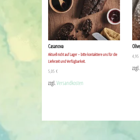
Casanova
Oliv
Aktuell nicht auf Lager – bitte kontaktiere uns für die
4,9
Lieferzeit und Verfügbarkeit.
zzgl
5,05
€
zzgl.
Versandkosten