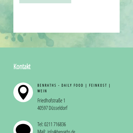
Kontakt
BENRATHS - DAILY FOOD | FEINKOST |

WEIN
Friedhofstraße 1
40597 Düsseldorf
Tel: 0211 716836

Mail:
info@benraths.de