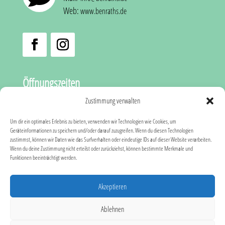
Web:
www.benraths.de
Öffnungszeiten
Zustimmung verwalten
Di – Fr
9:30 – 18:30 Uhr
Um dir ein optimales Erlebnis zu bieten, verwenden wir Technologien wie Cookies, um
Geräteinformationen zu speichern und/oder darauf zuzugreifen. Wenn du diesen Technologien
Sa
zustimmst, können wir Daten wie das Surfverhalten oder eindeutige IDs auf dieser Website verarbeiten.
9:30 – 14:00 Uhr
Wenn du deine Zustimmung nicht erteilst oder zurückziehst, können bestimmte Merkmale und
Funktionen beeinträchtigt werden.
So – Mo
Ruhetage
Akzeptieren
Ablehnen