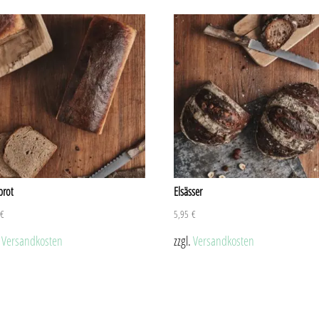
brot
Elsässer
5
€
5,95
€
.
Versandkosten
zzgl.
Versandkosten