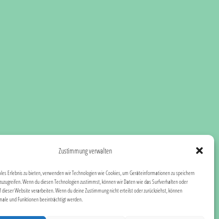
Zustimmung verwalten
ales Erlebnis zu bieten, verwenden wir Technologien wie Cookies, um Geräteinformationen zu speichern
zuzugreifen. Wenn du diesen Technologien zustimmst, können wir Daten wie das Surfverhalten oder
f dieser Website verarbeiten. Wenn du deine Zustimmung nicht erteilst oder zurückziehst, können
le und Funktionen beeinträchtigt werden.