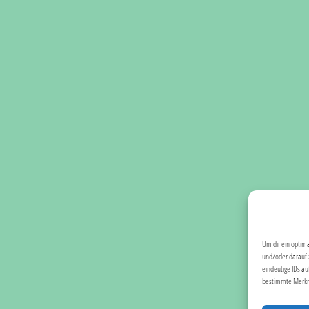
Um dir ein optim
und/oder darauf 
eindeutige IDs au
bestimmte Merkma