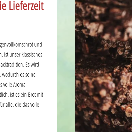
e Lieferzeit
genvollkornschrot und
 ist unser klassisches
acktradition. Es wird
 wodurch es seine
as volle Aroma
ch, ist es ein Brot mit
 alle, die das volle