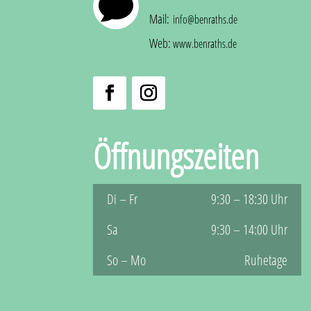

Mail:
info@benraths.de
Web:
www.benraths.de
Öffnungszeiten
Di – Fr
9:30 – 18:30 Uhr
Sa
9:30 – 14:00 Uhr
So – Mo
Ruhetage