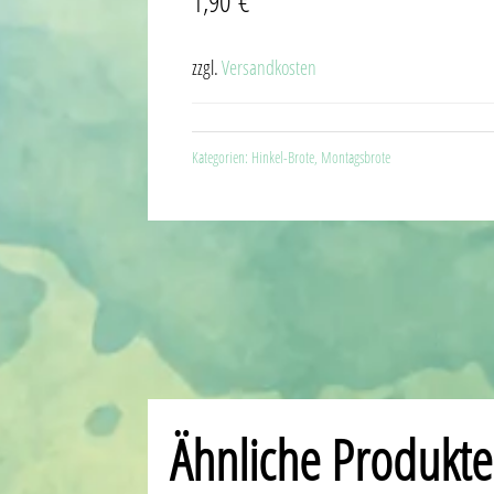
1,90
€
zzgl.
Versandkosten
Kategorien:
Hinkel-Brote
,
Montagsbrote
Ähnliche Produkte