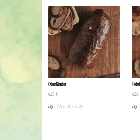
Oberländer
Fein
6,55
€
6,5
zzgl.
Versandkosten
zzgl