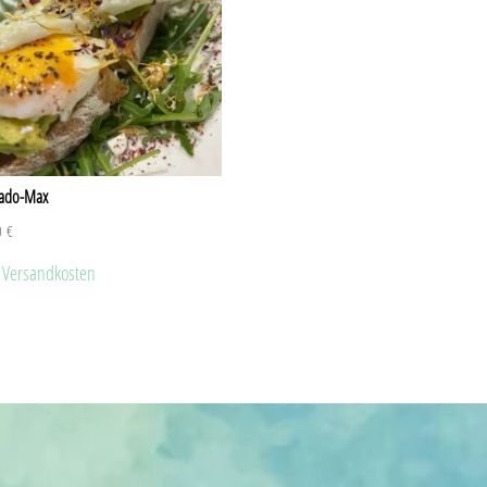
cado-Max
0
€
.
Versandkosten