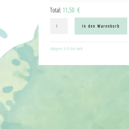
Total:
11,50 €
Strammer
In den Warenkorb
René
Menge
Kategorie:
Ei Ei Eier-karte