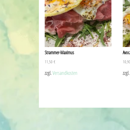
Strammer-Maximus
Avo
11,50
€
10,9
zzgl.
Versandkosten
zzgl