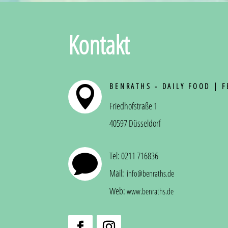
Kontakt
BENRATHS - DAILY FOOD | 

Friedhofstraße 1
40597 Düsseldorf
Tel: 0211 716836

Mail:
info@benraths.de
Web:
www.benraths.de