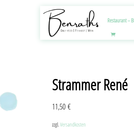
Restaurant – Bi
Strammer René
11,50
€
zzgl.
Versandkosten